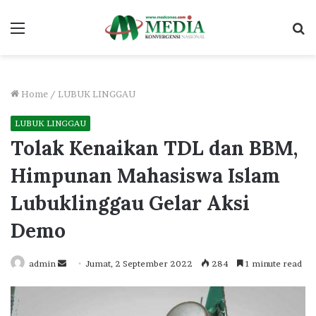
Menu
S
fo
Home
/
LUBUK LINGGAU
LUBUK LINGGAU
Tolak Kenaikan TDL dan BBM,
Himpunan Mahasiswa Islam
Lubuklinggau Gelar Aksi
Demo
Send
admin
Jumat, 2 September 2022
284
1 minute read
an
email