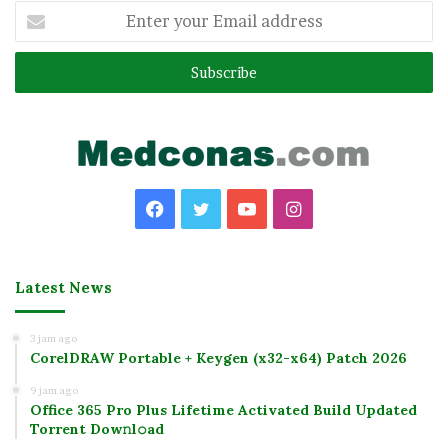
Enter
your
Email
address
Facebook
Twitter
YouTube
Instagram
Latest News
3 jam ago
CorelDRAW Portable + Keygen (x32-x64) Patch 2026
9 jam ago
Office 365 Pro Plus Lifetime Activated Build Updated
Torrent Dow𝚗l𝚘аd