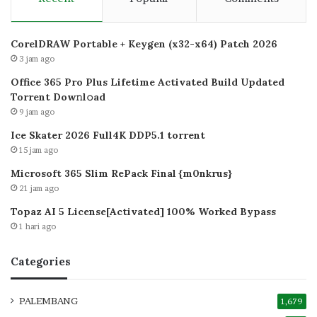
CorelDRAW Portable + Keygen (x32-x64) Patch 2026
3 jam ago
Office 365 Pro Plus Lifetime Activated Build Updated
Torrent Dow𝚗l𝚘аd
9 jam ago
Ice Skater 2026 Full4K DDP5.1 torrent
15 jam ago
Microsoft 365 Slim RePack Final {m0nkrus}
21 jam ago
Topaz AI 5 License[Activated] 100% Worked Bypass
1 hari ago
Categories
PALEMBANG
1,679