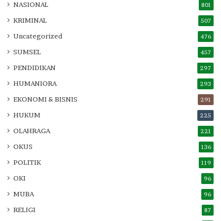
NASIONAL
801
KRIMINAL
507
Uncategorized
476
SUMSEL
457
PENDIDIKAN
297
HUMANIORA
293
EKONOMI & BISNIS
291
HUKUM
225
OLAHRAGA
221
OKUS
136
POLITIK
119
OKI
96
MUBA
96
RELIGI
87