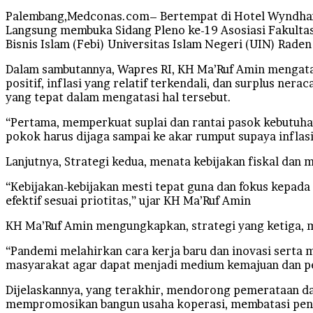
Palembang,Medconas.com– Bertempat di Hotel Wyndham P
Langsung membuka Sidang Pleno ke-19 Asosiasi Fakultas
Bisnis Islam (Febi) Universitas Islam Negeri (UIN) Rade
Dalam sambutannya, Wapres RI, KH Ma’Ruf Amin mengata
positif, inflasi yang relatif terkendali, dan surplus n
yang tepat dalam mengatasi hal tersebut.
“Pertama, memperkuat suplai dan rantai pasok kebutuhan
pokok harus dijaga sampai ke akar rumput supaya infla
Lanjutnya, Strategi kedua, menata kebijakan fiskal dan 
“Kebijakan-kebijakan mesti tepat guna dan fokus kepada
efektif sesuai priotitas,” ujar KH Ma’Ruf Amin
KH Ma’Ruf Amin mengungkapkan, strategi yang ketiga, 
“Pandemi melahirkan cara kerja baru dan inovasi serta 
masyarakat agar dapat menjadi medium kemajuan dan 
Dijelaskannya, yang terakhir, mendorong pemerataan da
mempromosikan bangun usaha koperasi, membatasi pengu