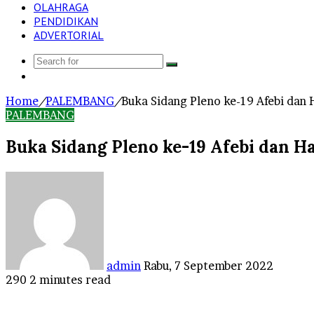
OLAHRAGA
PENDIDIKAN
ADVERTORIAL
Search
Log
for
In
Home
/
PALEMBANG
/
Buka Sidang Pleno ke-19 Afebi dan
PALEMBANG
Buka Sidang Pleno ke-19 Afebi dan H
Send
an
email
admin
Rabu, 7 September 2022
290
2 minutes read
Facebook
Twitter
LinkedIn
Tumblr
Pinterest
Reddit
VKontakte
Odnoklassniki
Pocket