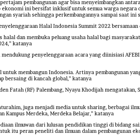
mempertajam pembangunan agar bisa menyeimbangkan anta
onomi ini bersifat inklusif untuk semua warga negara d
an syariah sehingga perkembangannya sampai saat ini s
nyelenggaraan Halal Indonesia Summit 2022 bersamaan d
s halal dan membuka peluang usaha halal bagi masyarakat
024,” katanya
mendukung penyelenggaraan acara yang diinisiasi AFEBI 
al untuk membangun Indonesia. Artinya pembangunan yang
ap bersaing di kancah global,” katanya
aden Fatah (RF) Palembang, Nyayu Khodijah mengatakan, Si
ilaturahim, juga menjadi media untuk sharing, berbagai il
an Kampus Merdeka, Merdeka Belajar,” katanya
diaan ilmuwan dari lulusan pendidikan tinggi di bidang sa
ntuk itu peran peneliti dan ilmuan dalam pembangunan ek