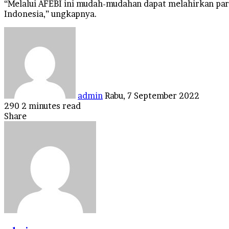
“Melalui AFEBI ini mudah-mudahan dapat melahirkan pa
Indonesia,” ungkapnya.
Send
an
email
admin
Rabu, 7 September 2022
290
2 minutes read
Facebook
Twitter
LinkedIn
Tumblr
Pinterest
Reddit
VKontakte
Odnoklassniki
Pocket
Share
Facebook
Twitter
LinkedIn
Tumblr
Pinterest
Reddit
VKontakte
Odnoklassniki
Pocket
Share
Print
via
Email