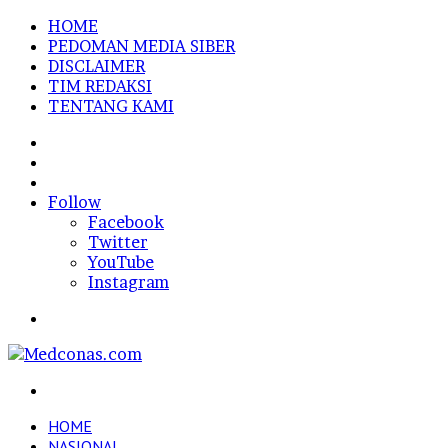
HOME
PEDOMAN MEDIA SIBER
DISCLAIMER
TIM REDAKSI
TENTANG KAMI
Sidebar
Random
Article
Log
In
Follow
Facebook
Twitter
YouTube
Instagram
Menu
Search
for
HOME
NASIONAL