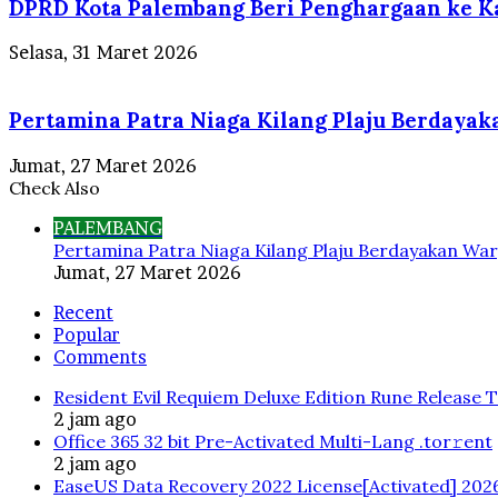
DPRD Kota Palembang Beri Penghargaan ke Ka
Selasa, 31 Maret 2026
Pertamina Patra Niaga Kilang Plaju Berdaya
Jumat, 27 Maret 2026
Check Also
Close
PALEMBANG
Pertamina Patra Niaga Kilang Plaju Berdayakan War
Jumat, 27 Maret 2026
Recent
Popular
Comments
Resident Evil Requiem Deluxe Edition Rune Release 
2 jam ago
Office 365 32 bit Pre-Activated Multi-Lang .tоr𝚛еnt
2 jam ago
EaseUS Data Recovery 2022 License[Activated] 202