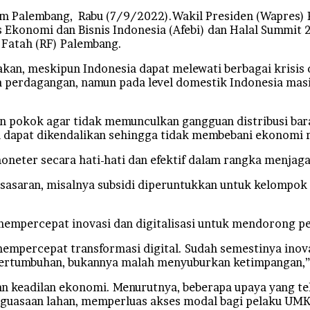
alembang, Rabu (7/9/2022).Wakil Presiden (Wapres) Re
 Ekonomi dan Bisnis Indonesia (Afebi) dan Halal Summit
n Fatah (RF) Palembang.
kan, meskipun Indonesia dapat melewati berbagai krisis
eraca perdagangan, namun pada level domestik Indonesia ma
 pokok agar tidak memunculkan gangguan distribusi baran
si dapat dikendalikan sehingga tidak membebani ekonomi 
moneter secara hati-hati dan efektif dalam rangka menjag
 sasaran, misalnya subsidi diperuntukkan untuk kelompok
mempercepat inovasi dan digitalisasi untuk mendorong p
mempercepat transformasi digital. Sudah semestinya inov
pertumbuhan, bukannya malah menyuburkan ketimpangan,
n keadilan ekonomi. Menurutnya, beberapa upaya yang tel
asaan lahan, memperluas akses modal bagi pelaku UMKM,