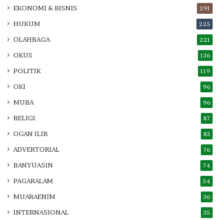
EKONOMI & BISNIS
291
HUKUM
225
OLAHRAGA
221
OKUS
136
POLITIK
119
OKI
96
MUBA
96
RELIGI
87
OGAN ILIR
83
ADVERTORIAL
76
BANYUASIN
74
PAGARALAM
54
MUARAENIM
36
INTERNASIONAL
35