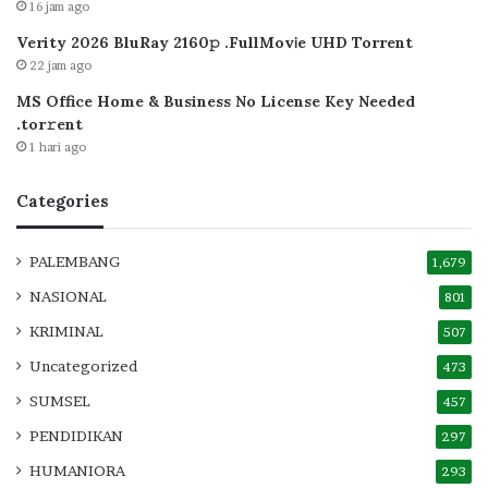
16 jam ago
Verity 2026 BluRay 2160𝚙 .FullMov𝗂e UHD Torrent
22 jam ago
MS Office Home & Business No License Key Needed
.tоr𝚛еnt
1 hari ago
Categories
PALEMBANG
1,679
NASIONAL
801
KRIMINAL
507
Uncategorized
473
SUMSEL
457
PENDIDIKAN
297
HUMANIORA
293