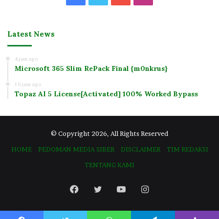
Latest News
4 jam ago
Microsoft 365 Slim RePack Final {m0nkrus}
10 jam ago
Topaz AI 5 License[Activated] 100% Worked Bypass
© Copyright 2026, All Rights Reserved
HOME
PEDOMAN MEDIA SIBER
DISCLAIMER
TIM REDAKSI
TENTANG KAMI
Facebook
Twitter
YouTube
Instagram