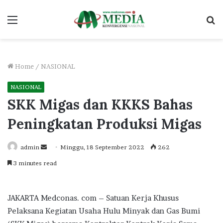
Menu
S
fo
Home
/
NASIONAL
NASIONAL
SKK Migas dan KKKS Bahas
Peningkatan Produksi Migas
Send
admin
Minggu, 18 September 2022
262
an
3 minutes read
email
JAKARTA Medconas. com – Satuan Kerja Khusus
Pelaksana Kegiatan Usaha Hulu Minyak dan Gas Bumi