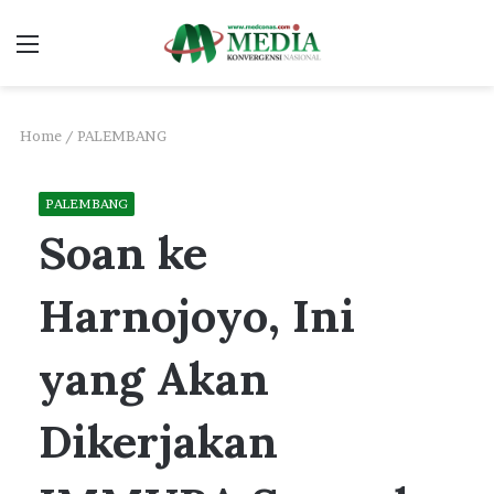
Menu
S
fo
Home
/
PALEMBANG
PALEMBANG
Soan ke
Harnojoyo, Ini
yang Akan
Dikerjakan