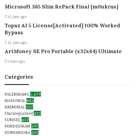
Microsoft 365 Slim RePack Final {m0nkrus}
15 jam ago
Topaz AI 5 License[Activated] 100% Worked
Bypass
21 jam ago
ArtMoney SE Pro Portable (x32x64) Ultimate
1 hari ago
Categories
PALEMBANG
1,679
NASIONAL
801
KRIMINAL
507
Uncategorized
475
SUMSEL
457
PENDIDIKAN
297
HUMANIORA
293