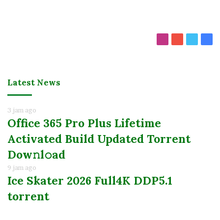
Instagram
YouTube
Twitter
Fac
Latest News
3 jam ago
Office 365 Pro Plus Lifetime
Activated Build Updated Torrent
Dow𝚗l𝚘аd
9 jam ago
Ice Skater 2026 Full4K DDP5.1
torrent