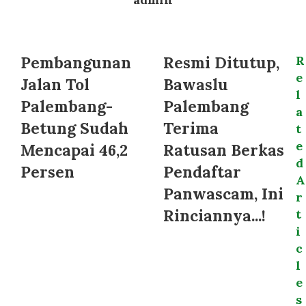
Website
Pembangunan
Resmi Ditutup,
R
e
Jalan Tol
Bawaslu
l
Palembang-
Palembang
a
Betung Sudah
Terima
t
e
Mencapai 46,2
Ratusan Berkas
d
Persen
Pendaftar
A
Panwascam, Ini
r
Rinciannya...!
t
i
c
l
e
s