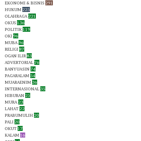
EKONOMI & BISNIS
291
HUKUM
225
OLAHRAGA
221
OKUS
136
POLITIK
119
OKI
96
MUBA
96
RELIGI
87
OGAN ILIR
83
ADVERTORIAL
76
BANYUASIN
74
PAGARALAM
54
MUARAENIM
36
INTERNASIONAL
35
HIBURAN
25
MURA
23
LAHAT
22
PRABUMULIH
20
PALI
20
OKUT
17
KALAM
16