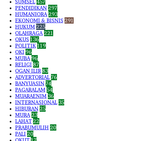
SUMSEL
457
PENDIDIKAN
297
HUMANIORA
293
EKONOMI & BISNIS
291
HUKUM
225
OLAHRAGA
221
OKUS
136
POLITIK
119
OKI
96
MUBA
96
RELIGI
87
OGAN ILIR
83
ADVERTORIAL
76
BANYUASIN
74
PAGARALAM
54
MUARAENIM
36
INTERNASIONAL
35
HIBURAN
25
MURA
23
LAHAT
22
PRABUMULIH
20
PALI
20
OKUT
17