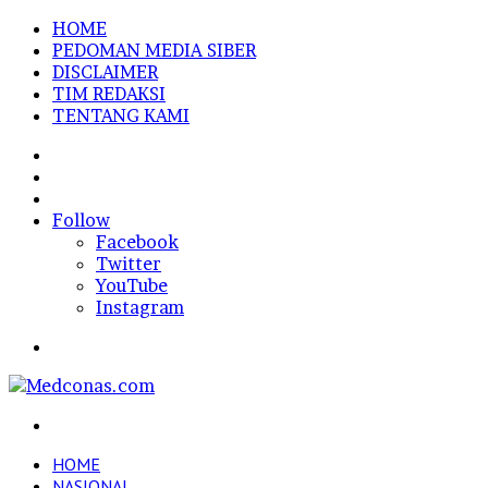
HOME
PEDOMAN MEDIA SIBER
DISCLAIMER
TIM REDAKSI
TENTANG KAMI
Sidebar
Random
Article
Log
In
Follow
Facebook
Twitter
YouTube
Instagram
Menu
Search
for
HOME
NASIONAL