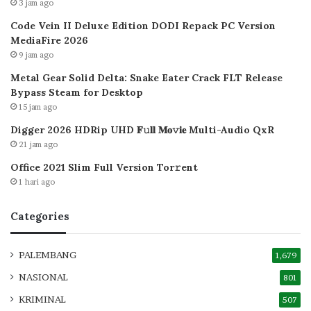
3 jam ago
Code Vein II Deluxe Edition DODI Repack PC Version
MediaFire 2026
9 jam ago
Metal Gear Solid Delta: Snake Eater Crack FLT Release
Bypass Steam for Desktop
15 jam ago
Digger 2026 HDRip UHD 𝐅𝚞𝐥𝐥 𝐌𝐨𝚟𝐢𝐞 Multi-Audio QxR
21 jam ago
Office 2021 Slim Full Version Tor𝚛ent
1 hari ago
Categories
PALEMBANG
1,679
NASIONAL
801
KRIMINAL
507