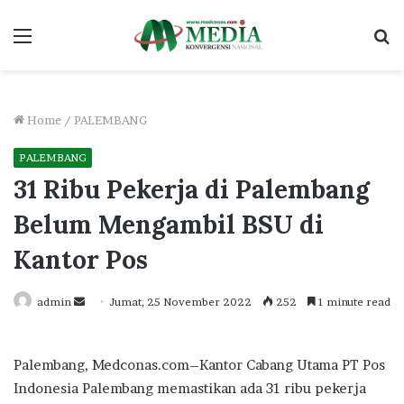
Menu
S
fo
Home
/
PALEMBANG
PALEMBANG
31 Ribu Pekerja di Palembang
Belum Mengambil BSU di
Kantor Pos
Send
admin
Jumat, 25 November 2022
252
1 minute read
an
email
Palembang, Medconas.com–Kantor Cabang Utama PT Pos
Indonesia Palembang memastikan ada 31 ribu pekerja