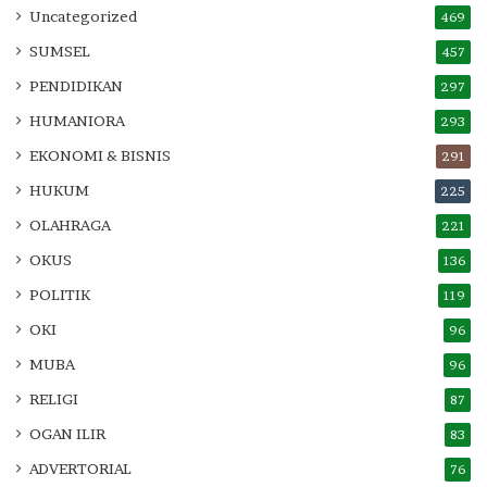
Uncategorized
469
SUMSEL
457
PENDIDIKAN
297
HUMANIORA
293
EKONOMI & BISNIS
291
HUKUM
225
OLAHRAGA
221
OKUS
136
POLITIK
119
OKI
96
MUBA
96
RELIGI
87
OGAN ILIR
83
ADVERTORIAL
76