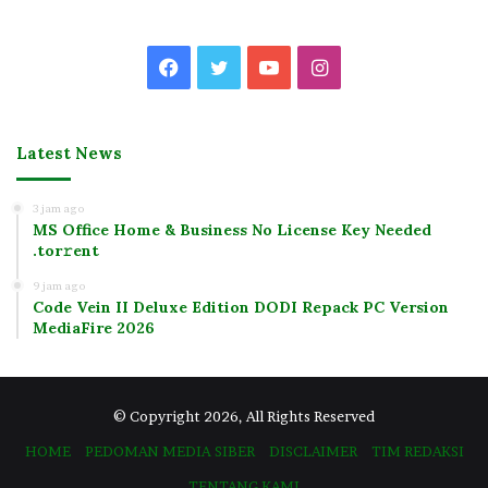
Facebook
Twitter
YouTube
Instagram
Latest News
3 jam ago
MS Office Home & Business No License Key Needed
.tоr𝚛еnt
9 jam ago
Code Vein II Deluxe Edition DODI Repack PC Version
MediaFire 2026
© Copyright 2026, All Rights Reserved
HOME
PEDOMAN MEDIA SIBER
DISCLAIMER
TIM REDAKSI
TENTANG KAMI