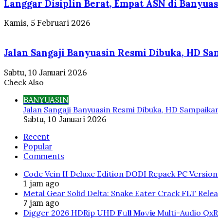
Langgar Disiplin Berat, Empat ASN di Banyuas
Kamis, 5 Februari 2026
Jalan Sangaji Banyuasin Resmi Dibuka, HD Sam
Sabtu, 10 Januari 2026
Check Also
Close
BANYUASIN
Jalan Sangaji Banyuasin Resmi Dibuka, HD Sampaikan 
Sabtu, 10 Januari 2026
Recent
Popular
Comments
Code Vein II Deluxe Edition DODI Repack PC Versio
1 jam ago
Metal Gear Solid Delta: Snake Eater Crack FLT Rele
7 jam ago
Digger 2026 HDRip UHD 𝐅𝚞𝐥𝐥 𝐌𝐨𝚟𝐢𝐞 Multi-Audio QxR