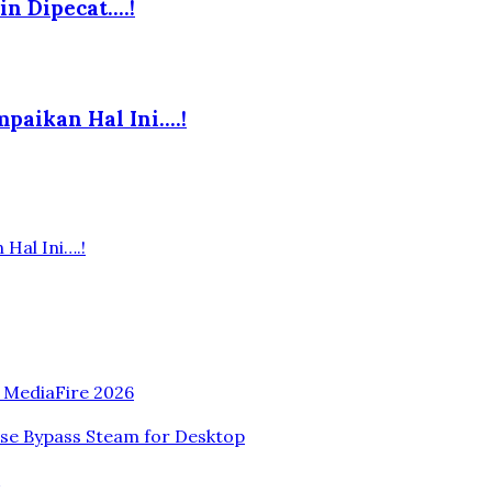
in Dipecat….!
paikan Hal Ini….!
Hal Ini….!
n MediaFire 2026
ase Bypass Steam for Desktop