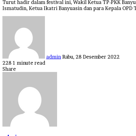
Turut hadir dalam festival ini, Wakil Ketua TP-PKK Bany
Ismatudin, Ketua Ikatri Banyuasin dan para Kepala OPD 
Send
an
email
admin
Rabu, 28 Desember 2022
228
1 minute read
Facebook
Twitter
LinkedIn
Tumblr
Pinterest
Reddit
VKontakte
Odnoklassniki
Pocket
Share
Facebook
Twitter
LinkedIn
Tumblr
Pinterest
Reddit
VKontakte
Odnoklassniki
Pocket
Share
Print
via
Email