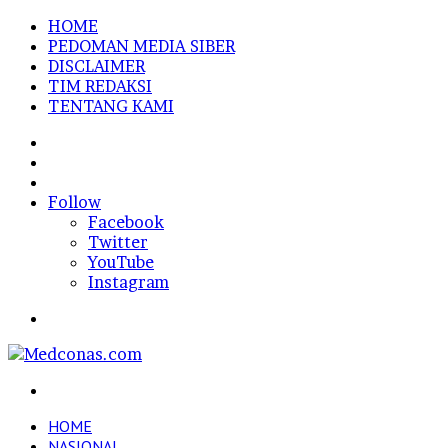
HOME
PEDOMAN MEDIA SIBER
DISCLAIMER
TIM REDAKSI
TENTANG KAMI
Sidebar
Random
Article
Log
In
Follow
Facebook
Twitter
YouTube
Instagram
Menu
Search
for
HOME
NASIONAL