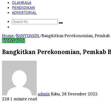
OLAHRAGA
PENDIDIKAN
ADVERTORIAL
Search
Log
for
In
Home
/
BANYUASIN
/
Bangkitkan Perekonomian, Pemkab B
BANYUASIN
Bangkitkan Perekonomian, Pemkab Ba
Send
an
email
admin
Rabu, 28 Desember 2022
228
1 minute read
Facebook
Twitter
LinkedIn
Tumblr
Pinterest
Reddit
VKontakte
Odnoklassniki
Pocket