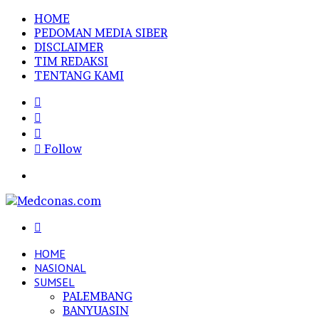
HOME
PEDOMAN MEDIA SIBER
DISCLAIMER
TIM REDAKSI
TENTANG KAMI
Sidebar
Random
Article
Log
In
Follow
Menu
Search
for
HOME
NASIONAL
SUMSEL
PALEMBANG
BANYUASIN