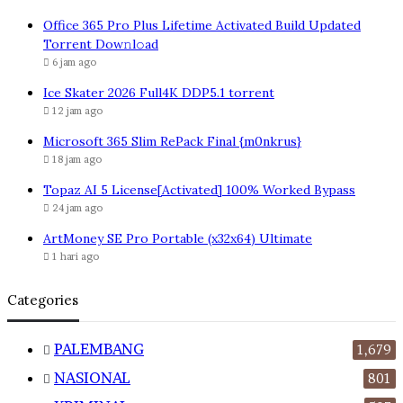
Office 365 Pro Plus Lifetime Activated Build Updated
Torrent Dow𝚗l𝚘аd
6 jam ago
Ice Skater 2026 Full4K DDP5.1 torrent
12 jam ago
Microsoft 365 Slim RePack Final {m0nkrus}
18 jam ago
Topaz AI 5 License[Activated] 100% Worked Bypass
24 jam ago
ArtMoney SE Pro Portable (x32x64) Ultimate
1 hari ago
Categories
PALEMBANG
1,679
NASIONAL
801