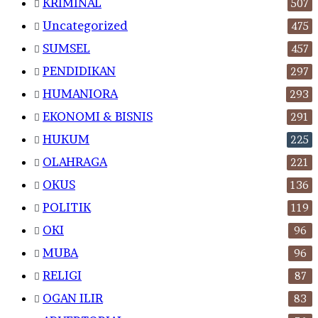
KRIMINAL
507
Uncategorized
475
SUMSEL
457
PENDIDIKAN
297
HUMANIORA
293
EKONOMI & BISNIS
291
HUKUM
225
OLAHRAGA
221
OKUS
136
POLITIK
119
OKI
96
MUBA
96
RELIGI
87
OGAN ILIR
83