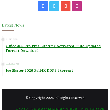
Facebook
Twitter
YouTube
Instagram
Latest News
6 jam ago
Office 365 Pro Plus Lifetime Activated Build Updated
Torrent Dow𝚗l𝚘аd
12 jam ago
Ice Skater 2026 Full4K DDP5.1 torrent
© Copyright 2026, All Rights Reserved
HOME
PEDOMAN MEDIA SIBER
DISCLAIMER