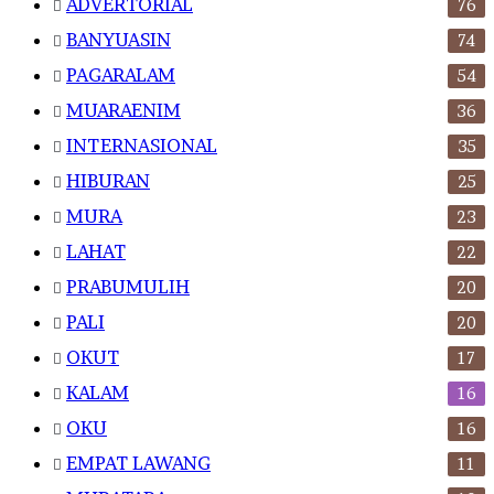
ADVERTORIAL
76
BANYUASIN
74
PAGARALAM
54
MUARAENIM
36
INTERNASIONAL
35
HIBURAN
25
MURA
23
LAHAT
22
PRABUMULIH
20
PALI
20
OKUT
17
KALAM
16
OKU
16
EMPAT LAWANG
11