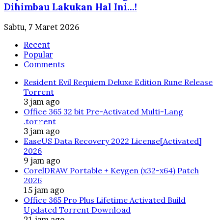
Dihimbau Lakukan Hal Ini…!
Sabtu, 7 Maret 2026
Recent
Popular
Comments
Resident Evil Requiem Deluxe Edition Rune Release
Torrent
3 jam ago
Office 365 32 bit Pre-Activated Multi-Lang
.tоr𝚛еnt
3 jam ago
EaseUS Data Recovery 2022 License[Activated]
2026
9 jam ago
CorelDRAW Portable + Keygen (x32-x64) Patch
2026
15 jam ago
Office 365 Pro Plus Lifetime Activated Build
Updated Torrent Dow𝚗l𝚘аd
21 jam ago