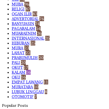
MUBA
96
RELIGI
87
OGAN ILIR
83
ADVERTORIAL
76
BANYUASIN
74
PAGARALAM
54
MUARAENIM
36
INTERNASIONAL
35
HIBURAN
25
MURA
23
LAHAT
22
PRABUMULIH
20
PALI
20
OKUT
17
KALAM
16
OKU
16
EMPAT LAWANG
11
MURATARA
10
LUBUK LINGGAU
8
OTOMOTIF
7
Popular Posts