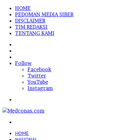
HOME
PEDOMAN MEDIA SIBER
DISCLAIMER
TIM REDAKSI
TENTANG KAMI
Sidebar
Random
Article
Log
In
Follow
Facebook
Twitter
YouTube
Instagram
Menu
Search
for
HOME
NASIONAL