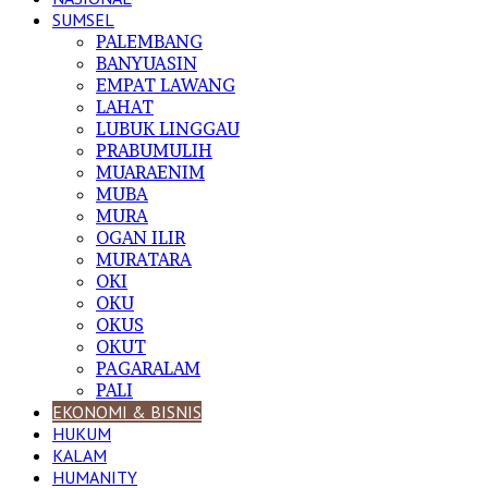
SUMSEL
PALEMBANG
BANYUASIN
EMPAT LAWANG
LAHAT
LUBUK LINGGAU
PRABUMULIH
MUARAENIM
MUBA
MURA
OGAN ILIR
MURATARA
OKI
OKU
OKUS
OKUT
PAGARALAM
PALI
EKONOMI & BISNIS
HUKUM
KALAM
HUMANITY