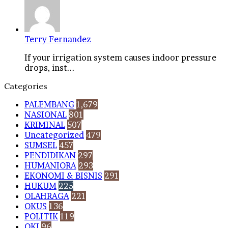
Terry Fernandez
If your irrigation system causes indoor pressure
drops, inst...
Categories
PALEMBANG
1,679
NASIONAL
801
KRIMINAL
507
Uncategorized
479
SUMSEL
457
PENDIDIKAN
297
HUMANIORA
293
EKONOMI & BISNIS
291
HUKUM
225
OLAHRAGA
221
OKUS
136
POLITIK
119
OKI
96