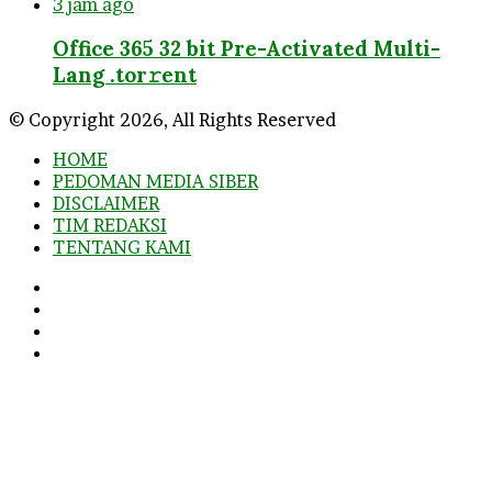
3 jam ago
Office 365 32 bit Pre-Activated Multi-
Lang .tоr𝚛еnt
© Copyright 2026, All Rights Reserved
HOME
PEDOMAN MEDIA SIBER
DISCLAIMER
TIM REDAKSI
TENTANG KAMI
Facebook
Twitter
YouTube
Instagram
Facebook
Twitter
WhatsApp
Telegram
Viber
Back
to
top
button