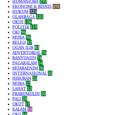
HUMANIORA
293
EKONOMI & BISNIS
291
HUKUM
225
OLAHRAGA
221
OKUS
136
POLITIK
119
OKI
96
MUBA
96
RELIGI
87
OGAN ILIR
83
ADVERTORIAL
76
BANYUASIN
74
PAGARALAM
54
MUARAENIM
36
INTERNASIONAL
35
HIBURAN
25
MURA
23
LAHAT
22
PRABUMULIH
20
PALI
20
OKUT
17
KALAM
16
OKU
16