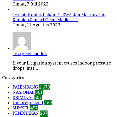
Jumat, 7 Juli 2023
Terkait Konflik Lahan PT SWA dan Masyarakat,
Kapolda Sumsel Gelar Mediasi…!
Jumat, 11 Agustus 2023
Terry Fernandez
If your irrigation system causes indoor pressure
drops, inst...
Categories
PALEMBANG
1,679
NASIONAL
801
KRIMINAL
507
Uncategorized
469
SUMSEL
457
PENDIDIKAN
297