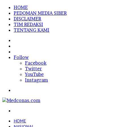
HOME
PEDOMAN MEDIA SIBER
DISCLAIMER
TIM REDAKSI
TENTANG KAMI
Sidebar
Random
Article
Log
In
Follow
Facebook
Twitter
YouTube
Instagram
Menu
Search
for
HOME
NASIONAL