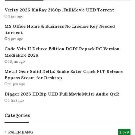
Verity 2026 BluRay 2160𝚙 .FullMov𝗂e UHD Torrent
3 jam ago
MS Office Home & Business No License Key Needed
.tоr𝚛еnt
9 jam ago
Code Vein II Deluxe Edition DODI Repack PC Version
MediaFire 2026
15 jam ago
Metal Gear Solid Delta: Snake Eater Crack FLT Release
Bypass Steam for Desktop
21 jam ago
Digger 2026 HDRip UHD 𝐅𝚞𝐥𝐥 𝐌𝐨𝚟𝐢𝐞 Multi-Audio QxR
1 hari ago
Categories
PALEMBANG
1,679