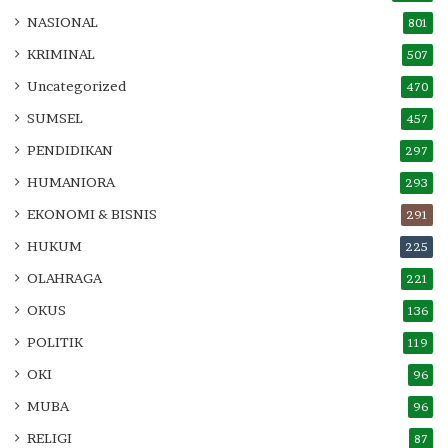
NASIONAL
801
KRIMINAL
507
Uncategorized
470
SUMSEL
457
PENDIDIKAN
297
HUMANIORA
293
EKONOMI & BISNIS
291
HUKUM
225
OLAHRAGA
221
OKUS
136
POLITIK
119
OKI
96
MUBA
96
RELIGI
87