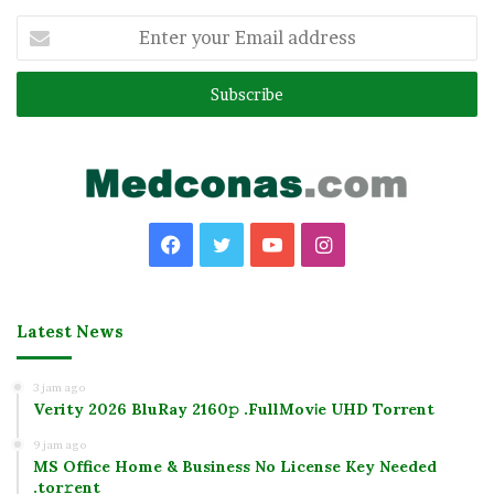
Enter
your
Email
address
Facebook
Twitter
YouTube
Instagram
Latest News
3 jam ago
Verity 2026 BluRay 2160𝚙 .FullMov𝗂e UHD Torrent
9 jam ago
MS Office Home & Business No License Key Needed
.tоr𝚛еnt