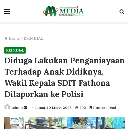
Menu
S
fo
Home
/
KRIMINAL
KRIMINAL
Diduga Lakukan Penganiayaan
Terhadap Anak Didiknya,
Wakil Kepala SDIT Fathona
Dilaporkan ke Polisi
Send
admin
Jumat, 10 Maret 2023
790
1 minute read
an
email