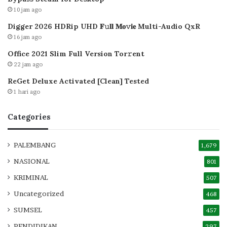
10 jam ago
Digger 2026 HDRip UHD 𝐅𝚞𝐥𝐥 𝐌𝐨𝚟𝐢𝐞 Multi-Audio QxR
16 jam ago
Office 2021 Slim Full Version Tor𝚛ent
22 jam ago
ReGet Deluxe Activated [Clean] Tested
1 hari ago
Categories
PALEMBANG
1,679
NASIONAL
801
KRIMINAL
507
Uncategorized
468
SUMSEL
457
PENDIDIKAN
297