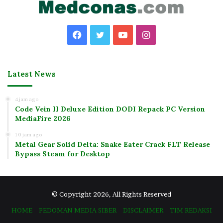
Facebook
Twitter
YouTube
Instagram
Latest News
4 jam ago
Code Vein II Deluxe Edition DODI Repack PC Version
MediaFire 2026
10 jam ago
Metal Gear Solid Delta: Snake Eater Crack FLT Release
Bypass Steam for Desktop
© Copyright 2026, All Rights Reserved
HOME
PEDOMAN MEDIA SIBER
DISCLAIMER
TIM REDAKSI