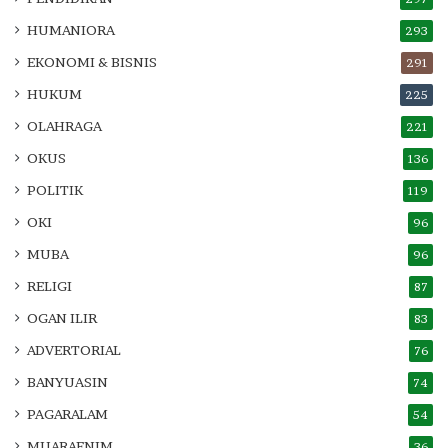
HUMANIORA
293
EKONOMI & BISNIS
291
HUKUM
225
OLAHRAGA
221
OKUS
136
POLITIK
119
OKI
96
MUBA
96
RELIGI
87
OGAN ILIR
83
ADVERTORIAL
76
BANYUASIN
74
PAGARALAM
54
MUARAENIM
36