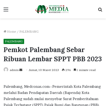
Menu
S
fo
Home
/
PALEMBANG
PALEMBANG
Pemkot Palembang Sebar
Ribuan Lembar SPPT PBB 2023
Send
admin
Jumat, 10 Maret 2023
296
1 minute read
an
email
Palembang, Medconas.com–Pemerintah Kota Palembang
melalui Badan Pendapatan Daerah (Bapenda) Kota
Palembang sudah mulai menyebar Surat Pemberitahuan
Pajak Terhutang (SPPT) Pajak Bumi dan Bangunan (PBB).