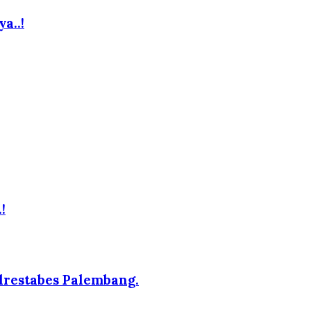
a..!
!
lrestabes Palembang.