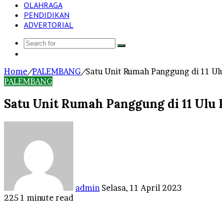
OLAHRAGA
PENDIDIKAN
ADVERTORIAL
Search
Log
for
In
Home
/
PALEMBANG
/
Satu Unit Rumah Panggung di 11 U
PALEMBANG
Satu Unit Rumah Panggung di 11 Ulu
Send
an
email
admin
Selasa, 11 April 2023
225
1 minute read
Facebook
Twitter
LinkedIn
Tumblr
Pinterest
Reddit
VKontakte
Odnoklassniki
Pocket