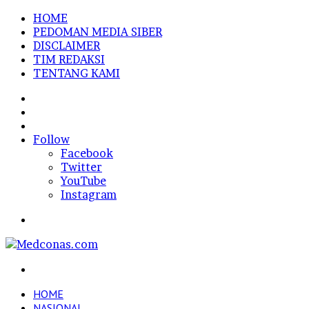
HOME
PEDOMAN MEDIA SIBER
DISCLAIMER
TIM REDAKSI
TENTANG KAMI
Sidebar
Random
Article
Log
In
Follow
Facebook
Twitter
YouTube
Instagram
Menu
Search
for
HOME
NASIONAL