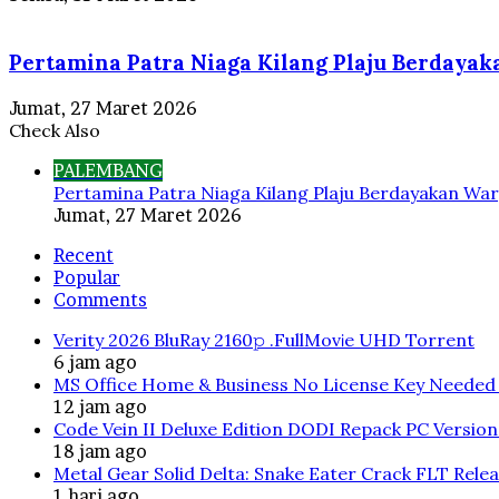
Pertamina Patra Niaga Kilang Plaju Berdaya
Jumat, 27 Maret 2026
Check Also
Close
PALEMBANG
Pertamina Patra Niaga Kilang Plaju Berdayakan War
Jumat, 27 Maret 2026
Recent
Popular
Comments
Verity 2026 BluRay 2160𝚙 .FullMov𝗂e UHD Torrent
6 jam ago
MS Office Home & Business No License Key Needed 
12 jam ago
Code Vein II Deluxe Edition DODI Repack PC Versio
18 jam ago
Metal Gear Solid Delta: Snake Eater Crack FLT Rele
1 hari ago