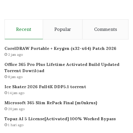
Recent
Popular
Comments
CorelDRAW Portable + Keygen (x32-x64) Patch 2026
2 jam ago
Office 365 Pro Plus Lifetime Activated Build Updated
Torrent Dow𝚗l𝚘аd
8 jam ago
Ice Skater 2026 Full4K DDP5.1 torrent
14 jam ago
Microsoft 365 Slim RePack Final {m0nkrus}
20 jam ago
Topaz AI 5 License[Activated] 100% Worked Bypass
1 hari ago