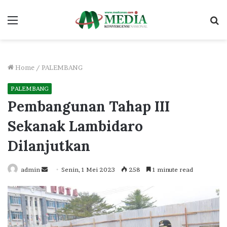
Menu
S
fo
Home
/
PALEMBANG
PALEMBANG
Pembangunan Tahap III
Sekanak Lambidaro
Dilanjutkan
Send
admin
Senin, 1 Mei 2023
258
1 minute read
an
email