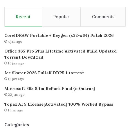
Recent
Popular
Comments
CorelDRAW Portable + Keygen (x32-x64) Patch 2026
4 jam ago
Office 365 Pro Plus Lifetime Activated Build Updated
Torrent Dow𝚗l𝚘аd
10 jam ago
Ice Skater 2026 Full4K DDP5.1 torrent
16 jam ago
Microsoft 365 Slim RePack Final {m0nkrus}
22 jam ago
Topaz AI 5 License[Activated] 100% Worked Bypass
1 hari ago
Categories