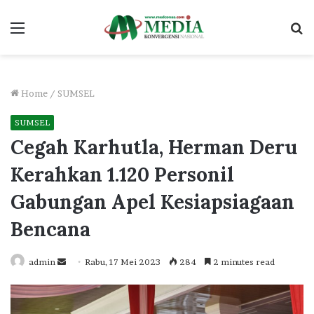
Menu
S
fo
Home
/
SUMSEL
SUMSEL
Cegah Karhutla, Herman Deru
Kerahkan 1.120 Personil
Gabungan Apel Kesiapsiagaan
Bencana
Send
admin
Rabu, 17 Mei 2023
284
2 minutes read
an
email