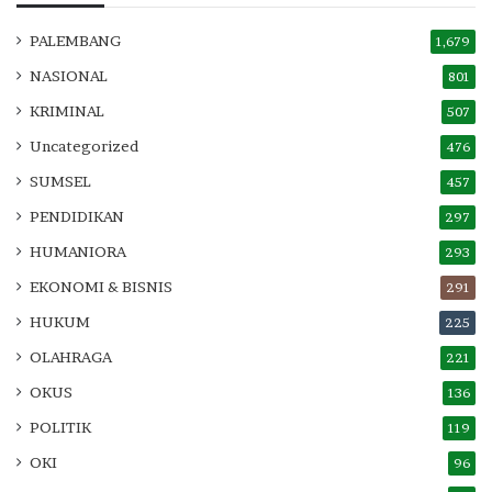
PALEMBANG
1,679
NASIONAL
801
KRIMINAL
507
Uncategorized
476
SUMSEL
457
PENDIDIKAN
297
HUMANIORA
293
EKONOMI & BISNIS
291
HUKUM
225
OLAHRAGA
221
OKUS
136
POLITIK
119
OKI
96