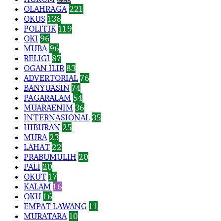
OLAHRAGA
221
OKUS
136
POLITIK
119
OKI
96
MUBA
96
RELIGI
87
OGAN ILIR
83
ADVERTORIAL
76
BANYUASIN
74
PAGARALAM
54
MUARAENIM
36
INTERNASIONAL
35
HIBURAN
25
MURA
23
LAHAT
22
PRABUMULIH
20
PALI
20
OKUT
17
KALAM
16
OKU
16
EMPAT LAWANG
11
MURATARA
10