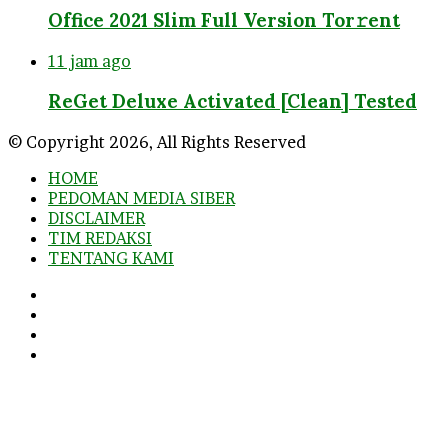
Office 2021 Slim Full Version Tor𝚛ent
11 jam ago
ReGet Deluxe Activated [Clean] Tested
© Copyright 2026, All Rights Reserved
HOME
PEDOMAN MEDIA SIBER
DISCLAIMER
TIM REDAKSI
TENTANG KAMI
Facebook
Twitter
YouTube
Instagram
Facebook
Twitter
WhatsApp
Telegram
Viber
Back
to
top