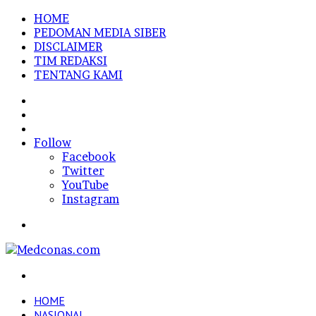
HOME
PEDOMAN MEDIA SIBER
DISCLAIMER
TIM REDAKSI
TENTANG KAMI
Sidebar
Random
Article
Log
In
Follow
Facebook
Twitter
YouTube
Instagram
Menu
Search
for
HOME
NASIONAL