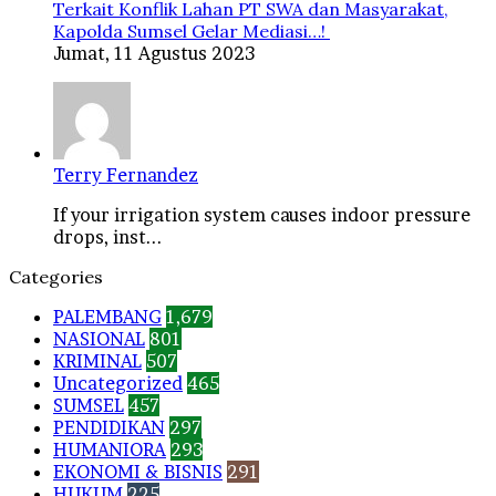
Terkait Konflik Lahan PT SWA dan Masyarakat,
Kapolda Sumsel Gelar Mediasi…!
Jumat, 11 Agustus 2023
Terry Fernandez
If your irrigation system causes indoor pressure
drops, inst...
Categories
PALEMBANG
1,679
NASIONAL
801
KRIMINAL
507
Uncategorized
465
SUMSEL
457
PENDIDIKAN
297
HUMANIORA
293
EKONOMI & BISNIS
291
HUKUM
225