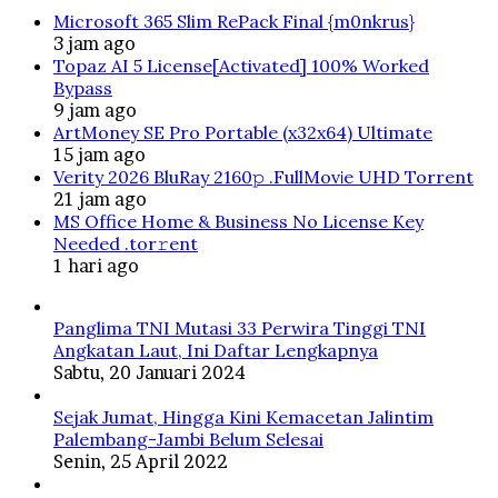
Microsoft 365 Slim RePack Final {m0nkrus}
3 jam ago
Topaz AI 5 License[Activated] 100% Worked
Bypass
9 jam ago
ArtMoney SE Pro Portable (x32x64) Ultimate
15 jam ago
Verity 2026 BluRay 2160𝚙 .FullMov𝗂e UHD Torrent
21 jam ago
MS Office Home & Business No License Key
Needed .tоr𝚛еnt
1 hari ago
Panglima TNI Mutasi 33 Perwira Tinggi TNI
Angkatan Laut, Ini Daftar Lengkapnya
Sabtu, 20 Januari 2024
Sejak Jumat, Hingga Kini Kemacetan Jalintim
Palembang-Jambi Belum Selesai
Senin, 25 April 2022