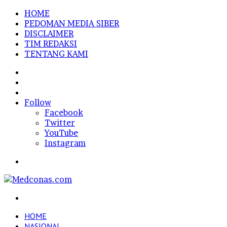
HOME
PEDOMAN MEDIA SIBER
DISCLAIMER
TIM REDAKSI
TENTANG KAMI
Sidebar
Random
Article
Log
In
Follow
Facebook
Twitter
YouTube
Instagram
Menu
Search
for
HOME
NASIONAL