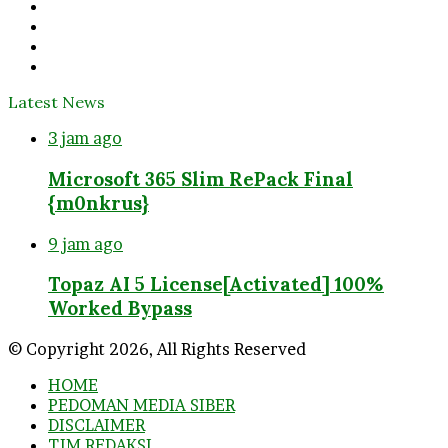
Facebook
Twitter
YouTube
Instagram
Latest News
3 jam ago
Microsoft 365 Slim RePack Final
{m0nkrus}
9 jam ago
Topaz AI 5 License[Activated] 100%
Worked Bypass
© Copyright 2026, All Rights Reserved
HOME
PEDOMAN MEDIA SIBER
DISCLAIMER
TIM REDAKSI