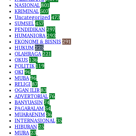
NASIONAL
801
KRIMINAL
507
Uncategorized
473
SUMSEL
457
PENDIDIKAN
297
HUMANIORA
293
EKONOMI & BISNIS
291
HUKUM
225
OLAHRAGA
221
OKUS
136
POLITIK
119
OKI
96
MUBA
96
RELIGI
87
OGAN ILIR
83
ADVERTORIAL
76
BANYUASIN
74
PAGARALAM
54
MUARAENIM
36
INTERNASIONAL
35
HIBURAN
25
MURA
23