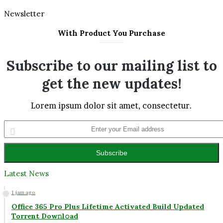
Newsletter
With Product You Purchase
Subscribe to our mailing list to
get the new updates!
Lorem ipsum dolor sit amet, consectetur.
Enter
your
Email
address
Latest News
Facebook
Twitter
YouTube
Instagram
1 jam ago
Office 365 Pro Plus Lifetime Activated Build Updated
Torrent Dow𝚗l𝚘аd