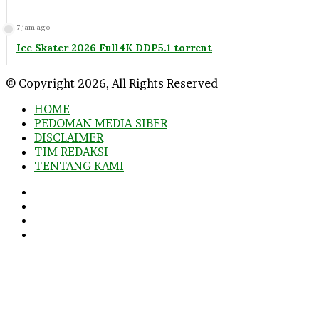
7 jam ago
Ice Skater 2026 Full4K DDP5.1 torrent
© Copyright 2026, All Rights Reserved
HOME
PEDOMAN MEDIA SIBER
DISCLAIMER
TIM REDAKSI
TENTANG KAMI
Facebook
Twitter
YouTube
Instagram
Facebook
Twitter
WhatsApp
Telegram
Viber
Back
to
top
button