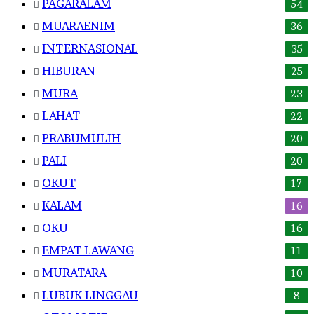
PAGARALAM
54
MUARAENIM
36
INTERNASIONAL
35
HIBURAN
25
MURA
23
LAHAT
22
PRABUMULIH
20
PALI
20
OKUT
17
KALAM
16
OKU
16
EMPAT LAWANG
11
MURATARA
10
LUBUK LINGGAU
8