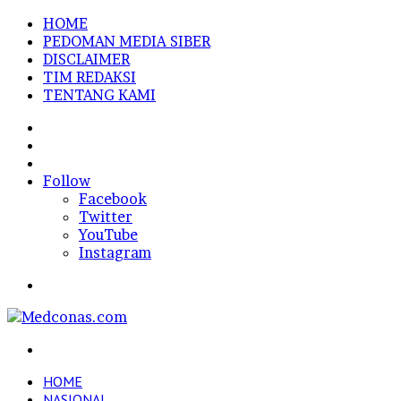
HOME
PEDOMAN MEDIA SIBER
DISCLAIMER
TIM REDAKSI
TENTANG KAMI
Sidebar
Random
Article
Log
In
Follow
Facebook
Twitter
YouTube
Instagram
Menu
Search
for
HOME
NASIONAL