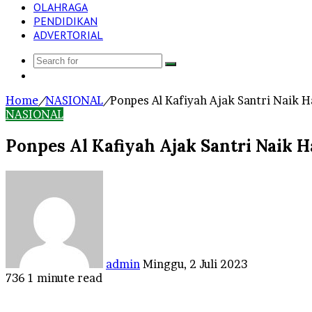
OLAHRAGA
PENDIDIKAN
ADVERTORIAL
Search
Log
for
In
Home
/
NASIONAL
/
Ponpes Al Kafiyah Ajak Santri Naik Ha
NASIONAL
Ponpes Al Kafiyah Ajak Santri Naik Ha
Send
an
email
admin
Minggu, 2 Juli 2023
736
1 minute read
Facebook
Twitter
LinkedIn
Tumblr
Pinterest
Reddit
VKontakte
Odnoklassniki
Pocket