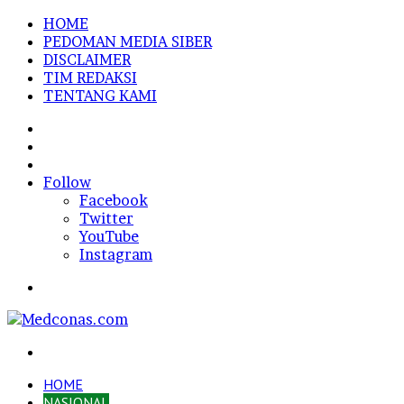
HOME
PEDOMAN MEDIA SIBER
DISCLAIMER
TIM REDAKSI
TENTANG KAMI
Sidebar
Random
Article
Log
In
Follow
Facebook
Twitter
YouTube
Instagram
Menu
Search
for
HOME
NASIONAL