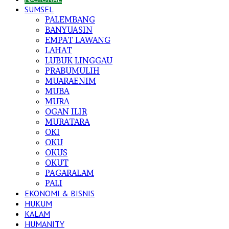
SUMSEL
PALEMBANG
BANYUASIN
EMPAT LAWANG
LAHAT
LUBUK LINGGAU
PRABUMULIH
MUARAENIM
MUBA
MURA
OGAN ILIR
MURATARA
OKI
OKU
OKUS
OKUT
PAGARALAM
PALI
EKONOMI & BISNIS
HUKUM
KALAM
HUMANITY