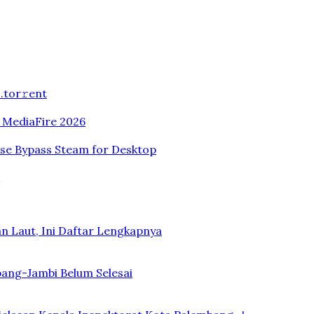
.tоr𝚛еnt
n MediaFire 2026
ase Bypass Steam for Desktop
n Laut, Ini Daftar Lengkapnya
bang-Jambi Belum Selesai