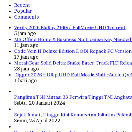
Recent
Popular
Comments
Verity 2026 BluRay 2160𝚙 .FullMov𝗂e UHD Torrent
5 jam ago
MS Office Home & Business No License Key Needed 
11 jam ago
Code Vein II Deluxe Edition DODI Repack PC Versio
17 jam ago
Metal Gear Solid Delta: Snake Eater Crack FLT Rele
23 jam ago
Digger 2026 HDRip UHD 𝐅𝚞𝐥𝐥 𝐌𝐨𝚟𝐢𝐞 Multi-Audio QxR
1 hari ago
Panglima TNI Mutasi 33 Perwira Tinggi TNI Angkata
Sabtu, 20 Januari 2024
Sejak Jumat, Hingga Kini Kemacetan Jalintim Palem
Senin, 25 April 2022