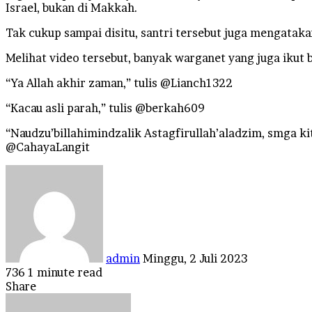
Israel, bukan di Makkah.
Tak cukup sampai disitu, santri tersebut juga mengata
Melihat video tersebut, banyak warganet yang juga ikut
“Ya Allah akhir zaman,” tulis @Lianch1322
“Kacau asli parah,” tulis @berkah609
“Naudzu’billahimindzalik Astagfirullah’aladzim, smga kit
@CahayaLangit
Send
an
email
admin
Minggu, 2 Juli 2023
736
1 minute read
Facebook
Twitter
LinkedIn
Tumblr
Pinterest
Reddit
VKontakte
Odnoklassniki
Pocket
Share
Facebook
Twitter
LinkedIn
Tumblr
Pinterest
Reddit
VKontakte
Odnoklassniki
Pocket
Share
Print