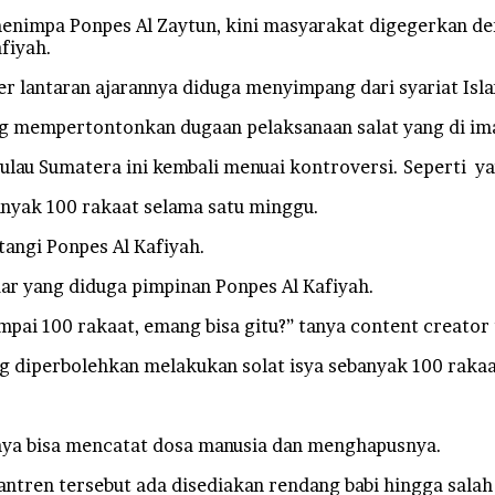
impa Ponpes Al Zaytun, kini masyarakat digegerkan den
fiyah.
er lantaran ajarannya diduga menyimpang dari syariat Isl
ang mempertontonkan dugaan pelaksanaan salat yang di i
 Pulau Sumatera ini kembali menuai kontroversi. Seperti y
banyak 100 rakaat selama satu minggu.
angi Ponpes Al Kafiyah.
ar yang diduga pimpinan Ponpes Al Kafiyah.
sampai 100 rakaat, emang bisa gitu?” tanya content creato
 diperbolehkan melakukan solat isya sebanyak 100 rakaa
rinya bisa mencatat dosa manusia dan menghapusnya.
antren tersebut ada disediakan rendang babi hingga salah