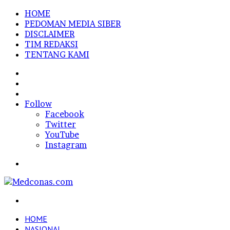
HOME
PEDOMAN MEDIA SIBER
DISCLAIMER
TIM REDAKSI
TENTANG KAMI
Sidebar
Random
Article
Log
In
Follow
Facebook
Twitter
YouTube
Instagram
Menu
Search
for
HOME
NASIONAL