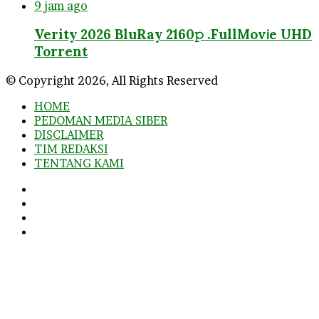
9 jam ago
Verity 2026 BluRay 2160𝚙 .FullMov𝗂e UHD
Torrent
© Copyright 2026, All Rights Reserved
HOME
PEDOMAN MEDIA SIBER
DISCLAIMER
TIM REDAKSI
TENTANG KAMI
Facebook
Twitter
YouTube
Instagram
Facebook
Twitter
WhatsApp
Telegram
Viber
Back
to
top
button