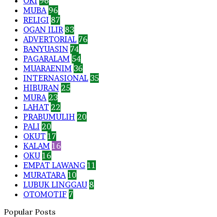
OKI
96
MUBA
96
RELIGI
87
OGAN ILIR
83
ADVERTORIAL
76
BANYUASIN
74
PAGARALAM
54
MUARAENIM
36
INTERNASIONAL
35
HIBURAN
25
MURA
23
LAHAT
22
PRABUMULIH
20
PALI
20
OKUT
17
KALAM
16
OKU
16
EMPAT LAWANG
11
MURATARA
10
LUBUK LINGGAU
8
OTOMOTIF
7
Popular Posts