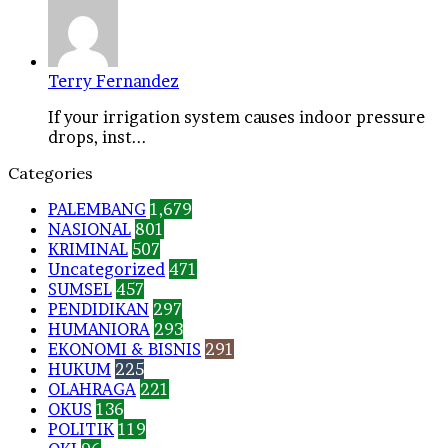
Terry Fernandez
If your irrigation system causes indoor pressure
drops, inst...
Categories
PALEMBANG
1,679
NASIONAL
801
KRIMINAL
507
Uncategorized
471
SUMSEL
457
PENDIDIKAN
297
HUMANIORA
293
EKONOMI & BISNIS
291
HUKUM
225
OLAHRAGA
221
OKUS
136
POLITIK
119