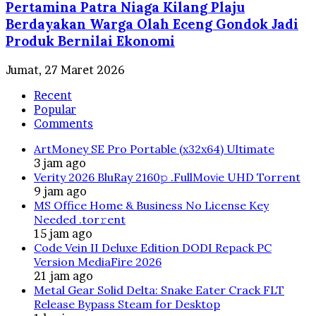
Pertamina Patra Niaga Kilang Plaju
Berdayakan Warga Olah Eceng Gondok Jadi
Produk Bernilai Ekonomi
Jumat, 27 Maret 2026
Recent
Popular
Comments
ArtMoney SE Pro Portable (x32x64) Ultimate
3 jam ago
Verity 2026 BluRay 2160𝚙 .FullMov𝗂e UHD Torrent
9 jam ago
MS Office Home & Business No License Key
Needed .tоr𝚛еnt
15 jam ago
Code Vein II Deluxe Edition DODI Repack PC
Version MediaFire 2026
21 jam ago
Metal Gear Solid Delta: Snake Eater Crack FLT
Release Bypass Steam for Desktop