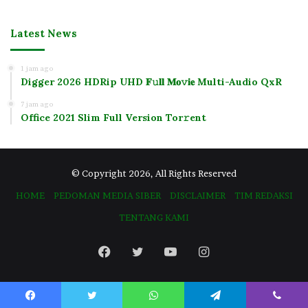
Latest News
1 jam ago
Digger 2026 HDRip UHD 𝐅𝚞𝐥𝐥 𝐌𝐨𝚟𝐢𝐞 Multi-Audio QxR
7 jam ago
Office 2021 Slim Full Version Tor𝚛ent
© Copyright 2026, All Rights Reserved
HOME
PEDOMAN MEDIA SIBER
DISCLAIMER
TIM REDAKSI
TENTANG KAMI
Facebook
Twitter
YouTube
Instagram