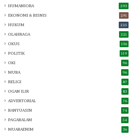
HUMANIORA
293
EKONOMI & BISNIS
291
HUKUM
225
OLAHRAGA
221
OKUS
136
POLITIK
119
OKI
96
MUBA
96
RELIGI
87
OGAN ILIR
83
ADVERTORIAL
76
BANYUASIN
74
PAGARALAM
54
MUARAENIM
36