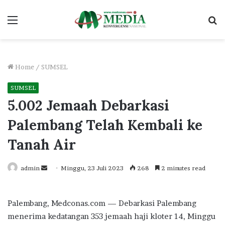
Menu
S
fo
Home
/
SUMSEL
SUMSEL
5.002 Jemaah Debarkasi
Palembang Telah Kembali ke
Tanah Air
Send
admin
Minggu, 23 Juli 2023
268
2 minutes read
an
email
Palembang, Medconas.com — Debarkasi Palembang
menerima kedatangan 353 jemaah haji kloter 14, Minggu