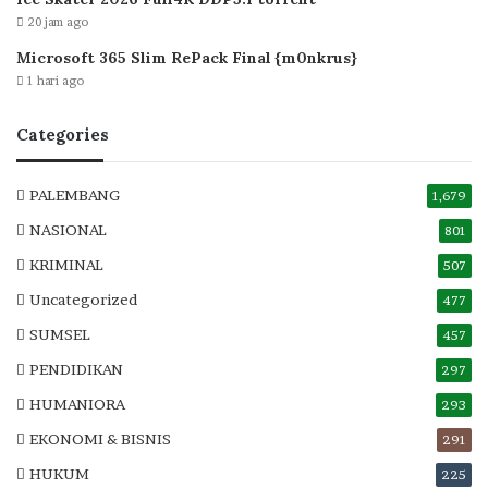
20 jam ago
Microsoft 365 Slim RePack Final {m0nkrus}
1 hari ago
Categories
PALEMBANG
1,679
NASIONAL
801
KRIMINAL
507
Uncategorized
477
SUMSEL
457
PENDIDIKAN
297
HUMANIORA
293
EKONOMI & BISNIS
291
HUKUM
225