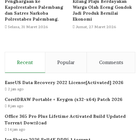
Penghargaan ke
Kilang Plaju Berdayakan
Kapolrestabes Palembang
Warga Olah Eceng Gondok
dan Satres Narkoba
Jadi Produk Bernilai
Polrestabes Palembang.
Ekonomi
Selasa, 31 Maret 2026
Jumat, 27 Maret 2026
Recent
Popular
Comments
EaseUS Data Recovery 2022 License[Activated] 2026
2 jam ago
CorelDRAW Portable + Keygen (x32-x64) Patch 2026
8 jam ago
Office 365 Pro Plus Lifetime Activated Build Updated
Torrent Dow𝚗l𝚘аd
14 jam ago
Ice Skater 2026 Full4K DDP5.1 torrent