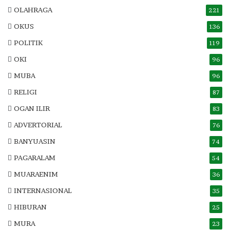
OLAHRAGA
221
OKUS
136
POLITIK
119
OKI
96
MUBA
96
RELIGI
87
OGAN ILIR
83
ADVERTORIAL
76
BANYUASIN
74
PAGARALAM
54
MUARAENIM
36
INTERNASIONAL
35
HIBURAN
25
MURA
23