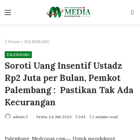
Menu
S
fo
Home
/
PALEMBANG
PALEMBANG
Soroti Uang Insentif Ustadz
Rp2 Juta per Bulan, Pemkot
Palembang : Pastikan Tak Ada
Kecurangan
Send
admin
Senin, 24 Juli 2023
342
1 minute read
an
email
Palembang, Medconas.com— Untuk mendukung