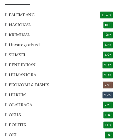
PALEMBANG
1,679
NASIONAL
801
KRIMINAL
507
Uncategorized
473
SUMSEL
457
PENDIDIKAN
297
HUMANIORA
293
EKONOMI & BISNIS
291
HUKUM
225
OLAHRAGA
221
OKUS
136
POLITIK
119
OKI
96