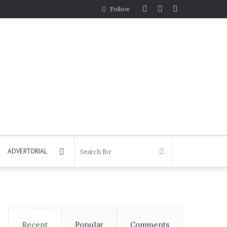
Log
Random
Sidebar
Follow
In
Article
Log
Search
ADVERTORIAL
In
for
Recent
Popular
Comments