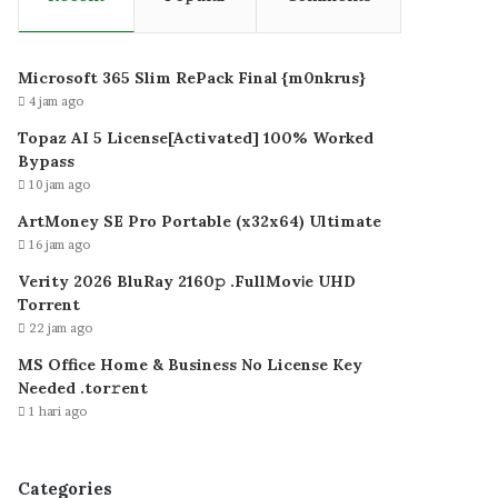
Microsoft 365 Slim RePack Final {m0nkrus}
4 jam ago
Topaz AI 5 License[Activated] 100% Worked
Bypass
10 jam ago
ArtMoney SE Pro Portable (x32x64) Ultimate
16 jam ago
Verity 2026 BluRay 2160𝚙 .FullMov𝗂e UHD
Torrent
22 jam ago
MS Office Home & Business No License Key
Needed .tоr𝚛еnt
1 hari ago
Categories