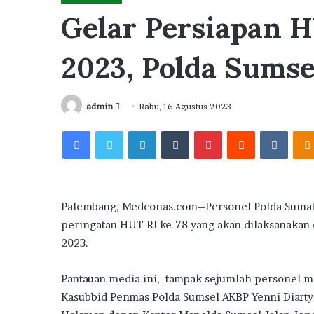
Gelar Persiapan H
2023, Polda Sumse
Send
admin
Rabu, 16 Agustus 2023
an
Facebook
Twitter
LinkedIn
Tumblr
Pinterest
Reddit
VKont
email
Palembang, Medconas.com–Personel Polda Sumate
peringatan HUT RI ke-78 yang akan dilaksanakan
2023.
Pantauan media ini, tampak sejumlah personel me
Kasubbid Penmas Polda Sumsel AKBP Yenni Diarty