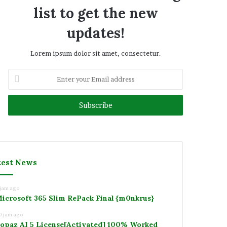
list to get the new
updates!
Lorem ipsum dolor sit amet, consectetur.
Enter
your
Email
address
test News
 jam ago
icrosoft 365 Slim RePack Final {m0nkrus}
0 jam ago
opaz AI 5 License[Activated] 100% Worked