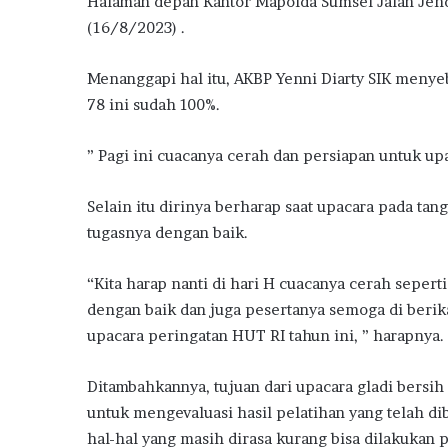
Halaman depan Kantor Mapolda Sumsel Jalan Jend
(16/8/2023) .
Menanggapi hal itu, AKBP Yenni Diarty SIK menye
78 ini sudah 100%.
” Pagi ini cuacanya cerah dan persiapan untuk upa
Selain itu dirinya berharap saat upacara pada tan
tugasnya dengan baik.
“Kita harap nanti di hari H cuacanya cerah sepert
dengan baik dan juga pesertanya semoga di berik
upacara peringatan HUT RI tahun ini, ” harapnya.
Ditambahkannya, tujuan dari upacara gladi bersi
untuk mengevaluasi hasil pelatihan yang telah d
hal-hal yang masih dirasa kurang bisa dilakukan