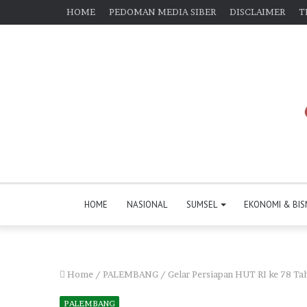
HOME
PEDOMAN MEDIA SIBER
DISCLAIMER
T
HOME
NASIONAL
SUMSEL
EKONOMI & BIS
Home
/
PALEMBANG
/
Gelar Persiapan HUT RI ke 78 Ta
PALEMBANG