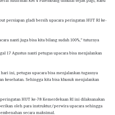
eral Sudirman KM 4 Palembang dimulai sejak pagi, Rabu
but persiapan gladi bersih upacara peringatan HUT RI ke-
cara nanti juga bisa kita bilang sudah 100%,” tuturnya
ggal 17 Agustus nanti petugas upacara bisa menjalankan
i hari ini, petugas upacara bisa menjalankan tugasnya
an kesehatan. Sehingga kita bisa khusuk menjalankan
h peringatan HUT ke-78 Kemerdekaan RI ini dilaksanakan
iberikan oleh para instruktur/perwira upacara sehingga
 pembenahan secara maksimal.