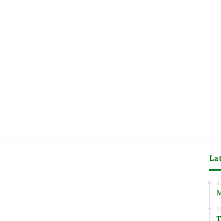
La
m
4
M
1
T