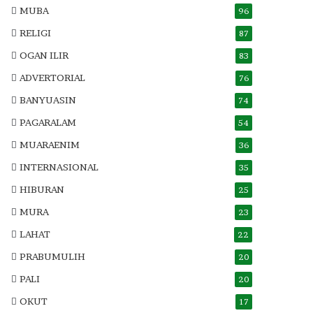
MUBA
96
RELIGI
87
OGAN ILIR
83
ADVERTORIAL
76
BANYUASIN
74
PAGARALAM
54
MUARAENIM
36
INTERNASIONAL
35
HIBURAN
25
MURA
23
LAHAT
22
PRABUMULIH
20
PALI
20
OKUT
17