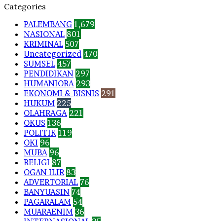
Categories
PALEMBANG
1,679
NASIONAL
801
KRIMINAL
507
Uncategorized
470
SUMSEL
457
PENDIDIKAN
297
HUMANIORA
293
EKONOMI & BISNIS
291
HUKUM
225
OLAHRAGA
221
OKUS
136
POLITIK
119
OKI
96
MUBA
96
RELIGI
87
OGAN ILIR
83
ADVERTORIAL
76
BANYUASIN
74
PAGARALAM
54
MUARAENIM
36