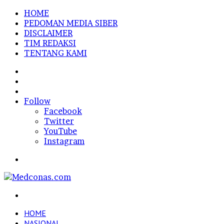
HOME
PEDOMAN MEDIA SIBER
DISCLAIMER
TIM REDAKSI
TENTANG KAMI
Sidebar
Random
Article
Log
In
Follow
Facebook
Twitter
YouTube
Instagram
Menu
Search
for
HOME
NASIONAL