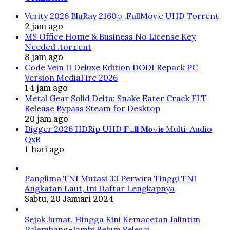
Verity 2026 BluRay 2160𝚙 .FullMov𝗂e UHD Torrent
2 jam ago
MS Office Home & Business No License Key
Needed .tоr𝚛еnt
8 jam ago
Code Vein II Deluxe Edition DODI Repack PC
Version MediaFire 2026
14 jam ago
Metal Gear Solid Delta: Snake Eater Crack FLT
Release Bypass Steam for Desktop
20 jam ago
Digger 2026 HDRip UHD 𝐅𝚞𝐥𝐥 𝐌𝐨𝚟𝐢𝐞 Multi-Audio
QxR
1 hari ago
Panglima TNI Mutasi 33 Perwira Tinggi TNI
Angkatan Laut, Ini Daftar Lengkapnya
Sabtu, 20 Januari 2024
Sejak Jumat, Hingga Kini Kemacetan Jalintim
Palembang-Jambi Belum Selesai