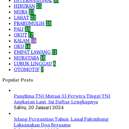
INTERNASIONAL
35
HIBURAN
25
MURA
23
LAHAT
22
PRABUMULIH
20
PALI
20
OKUT
17
KALAM
16
OKU
16
EMPAT LAWANG
11
MURATARA
10
LUBUK LINGGAU
8
OTOMOTIF
7
Popular Posts
Panglima TNI Mutasi 33 Perwira Tinggi TNI
Angkatan Laut, Ini Daftar Lengkapnya
Sabtu, 20 Januari 2024
Jelang Pergantian Tahun, Lanal Palembang
Laksanakan Doa Bersama