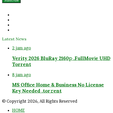
Email
address
Facebook
Twitter
YouTube
Instagram
Latest News
2 jam ago
Verity 2026 BluRay 2160𝚙 .FullMov𝗂e UHD
Torrent
8 jam ago
MS Office Home & Business No License
Key Needed .tоr𝚛еnt
© Copyright 2026, All Rights Reserved
HOME