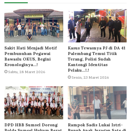
Sakit Hati Menjadi Motif
Kasus Tewasnya PJ di DA 41
Pembunuhan Pegawai
Palembang Temui Titik
Bawaslu OKUS, Begini
Terang, Polisi Sudah
Kronologinya…!
Kantongi Identitas
Pelaku…!.!
Sabtu, 28 Maret 2026
Senin, 23 Maret 2026
DPD HBB Sumsel Dorong
Rampok Sadis Lukai Istri-
Polda Sumsel Hukum Berat
Bunuh Anak Juragan Sate di