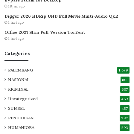
Bypass Steam for Desktop
18 jam ago
Digger 2026 HDRip UHD 𝐅𝚞𝐥𝐥 𝐌𝐨𝚟𝐢𝐞 Multi-Audio QxR
1 hari ago
Office 2021 Slim Full Version Tor𝚛ent
1 hari ago
Categories
PALEMBANG
1,679
NASIONAL
801
KRIMINAL
507
Uncategorized
469
SUMSEL
457
PENDIDIKAN
297
HUMANIORA
293