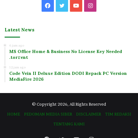
Facebook
Twitter
YouTube
Instagram
Latest News
6 jam ago
MS Office Home & Business No License Key Needed
.tоr𝚛еnt
12 jam ago
Code Vein II Deluxe Edition DODI Repack PC Version
MediaFire 2026
© Copyright 2026, All Rights Reserved
HOME
PEDOMAN MEDIA SIBER
DISCLAIMER
TIM REDAKSI
TENTANG KAMI