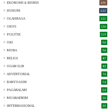
EKONOMI & BISNIS
291
HUKUM
225
OLAHRAGA
221
OKUS
136
POLITIK
119
OKI
96
MUBA
96
RELIGI
87
OGAN ILIR
83
ADVERTORIAL
76
BANYUASIN
74
PAGARALAM
54
MUARAENIM
36
INTERNASIONAL
35