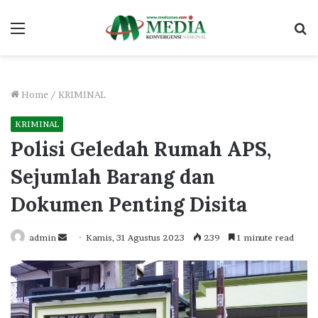
Menu
S
fo
Home
/
KRIMINAL
KRIMINAL
Polisi Geledah Rumah APS,
Sejumlah Barang dan
Dokumen Penting Disita
Send
admin
Kamis, 31 Agustus 2023
239
1 minute read
an
email