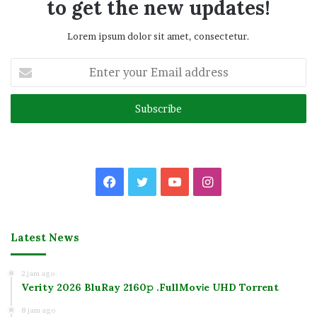
to get the new updates!
Lorem ipsum dolor sit amet, consectetur.
Enter
your
Email
address
Facebook
Twitter
YouTube
Instagram
Latest News
2 jam ago
Verity 2026 BluRay 2160𝚙 .FullMov𝗂e UHD Torrent
8 jam ago