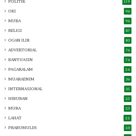
POLITIK
119
OKI
96
MUBA
96
RELIGI
87
OGAN ILIR
83
ADVERTORIAL
76
BANYUASIN
74
PAGARALAM
54
MUARAENIM
36
INTERNASIONAL
35
HIBURAN
25
MURA
23
LAHAT
22
PRABUMULIH
20