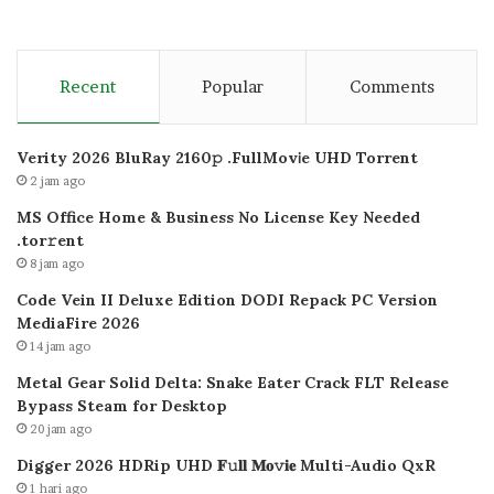
Recent
Popular
Comments
Verity 2026 BluRay 2160𝚙 .FullMov𝗂e UHD Torrent
2 jam ago
MS Office Home & Business No License Key Needed
.tоr𝚛еnt
8 jam ago
Code Vein II Deluxe Edition DODI Repack PC Version
MediaFire 2026
14 jam ago
Metal Gear Solid Delta: Snake Eater Crack FLT Release
Bypass Steam for Desktop
20 jam ago
Digger 2026 HDRip UHD 𝐅𝚞𝐥𝐥 𝐌𝐨𝚟𝐢𝐞 Multi-Audio QxR
1 hari ago