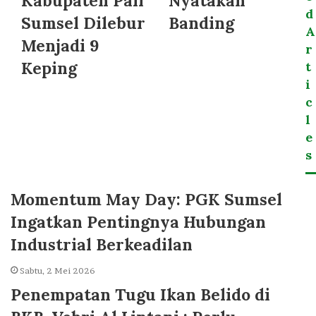
Kabupaten Pali
Nyatakan
d
Sumsel Dilebur
Banding
A
Menjadi 9
r
Keping
t
i
c
l
e
s
Momentum May Day: PGK Sumsel
Ingatkan Pentingnya Hubungan
Industrial Berkeadilan
Sabtu, 2 Mei 2026
Penempatan Tugu Ikan Belido di