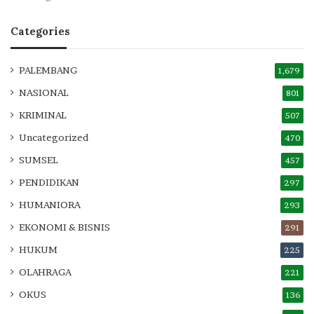
Categories
PALEMBANG
1,679
NASIONAL
801
KRIMINAL
507
Uncategorized
470
SUMSEL
457
PENDIDIKAN
297
HUMANIORA
293
EKONOMI & BISNIS
291
HUKUM
225
OLAHRAGA
221
OKUS
136