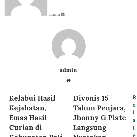
admin
admin
Website
Kelabui Hasil
Divonis 15
R
e
Kejahatan,
Tahun Penjara,
l
Emas Hasil
Jhonny G Plate
a
Curian di
Langsung
t
e