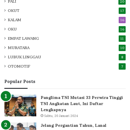
PALI
20
OKUT
17
KALAM
16
OKU
16
EMPAT LAWANG
11
MURATARA
10
LUBUK LINGGAU
8
OTOMOTIF
7
Popular Posts
Panglima TNI Mutasi 33 Perwira Tinggi
TNI Angkatan Laut, Ini Daftar
Lengkapnya
Sabtu, 20 Januari 2024
Jelang Pergantian Tahun, Lanal