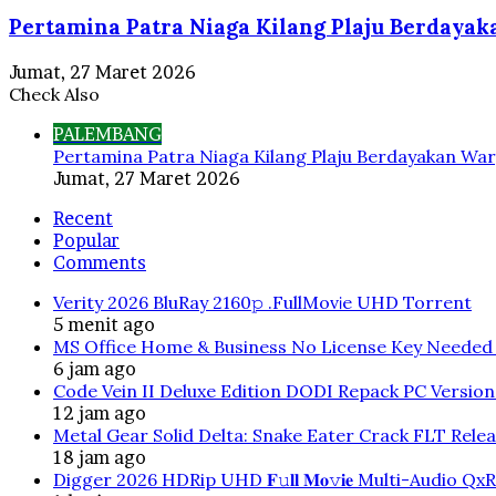
Pertamina Patra Niaga Kilang Plaju Berdaya
Jumat, 27 Maret 2026
Check Also
Close
PALEMBANG
Pertamina Patra Niaga Kilang Plaju Berdayakan War
Jumat, 27 Maret 2026
Recent
Popular
Comments
Verity 2026 BluRay 2160𝚙 .FullMov𝗂e UHD Torrent
5 menit ago
MS Office Home & Business No License Key Needed 
6 jam ago
Code Vein II Deluxe Edition DODI Repack PC Versio
12 jam ago
Metal Gear Solid Delta: Snake Eater Crack FLT Rele
18 jam ago
Digger 2026 HDRip UHD 𝐅𝚞𝐥𝐥 𝐌𝐨𝚟𝐢𝐞 Multi-Audio QxR