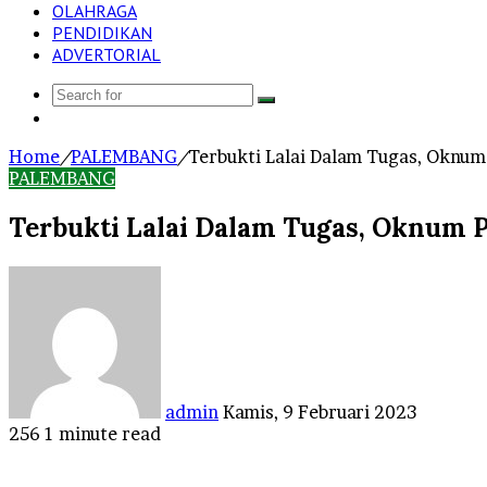
OLAHRAGA
PENDIDIKAN
ADVERTORIAL
Search
Log
for
In
Home
/
PALEMBANG
/
Terbukti Lalai Dalam Tugas, Oknu
PALEMBANG
Terbukti Lalai Dalam Tugas, Oknum
Send
an
email
admin
Kamis, 9 Februari 2023
256
1 minute read
Facebook
Twitter
LinkedIn
Tumblr
Pinterest
Reddit
VKontakte
Odnoklassniki
Pocket