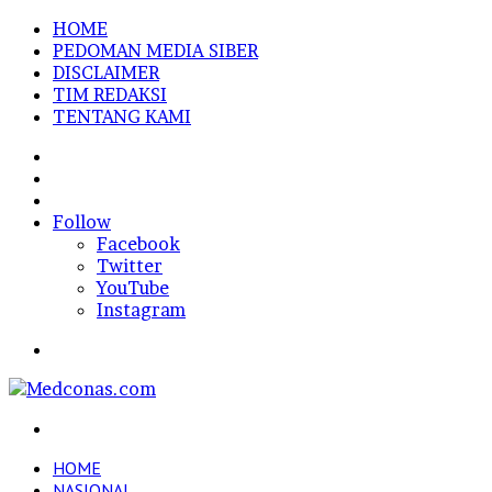
HOME
PEDOMAN MEDIA SIBER
DISCLAIMER
TIM REDAKSI
TENTANG KAMI
Sidebar
Random
Article
Log
In
Follow
Facebook
Twitter
YouTube
Instagram
Menu
Search
for
HOME
NASIONAL