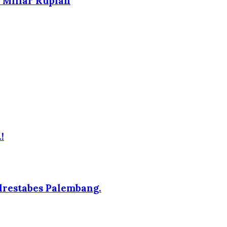
 Miliar Rupiah
!
lrestabes Palembang.