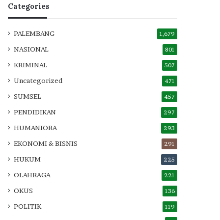
Categories
PALEMBANG
1,679
NASIONAL
801
KRIMINAL
507
Uncategorized
471
SUMSEL
457
PENDIDIKAN
297
HUMANIORA
293
EKONOMI & BISNIS
291
HUKUM
225
OLAHRAGA
221
OKUS
136
POLITIK
119