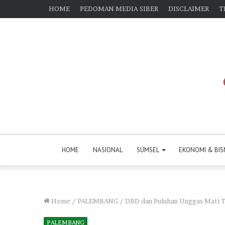
HOME
PEDOMAN MEDIA SIBER
DISCLAIMER
T
HOME
NASIONAL
SUMSEL
EKONOMI & BIS
Home
/
PALEMBANG
/
DBD dan Puluhan Unggas Mati 
PALEMBANG