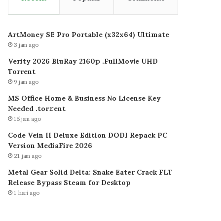
ArtMoney SE Pro Portable (x32x64) Ultimate
3 jam ago
Verity 2026 BluRay 2160𝚙 .FullMov𝗂e UHD
Torrent
9 jam ago
MS Office Home & Business No License Key
Needed .tоr𝚛еnt
15 jam ago
Code Vein II Deluxe Edition DODI Repack PC
Version MediaFire 2026
21 jam ago
Metal Gear Solid Delta: Snake Eater Crack FLT
Release Bypass Steam for Desktop
1 hari ago