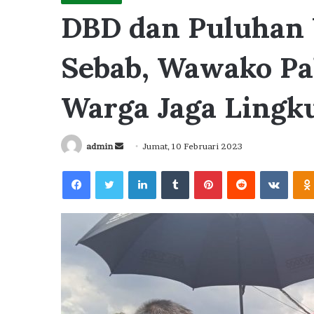
DBD dan Puluhan 
Sebab, Wawako Pa
Warga Jaga Lingk
Send
admin
Jumat, 10 Februari 2023
an
Facebook
Twitter
LinkedIn
Tumblr
Pinterest
Reddit
VKont
email