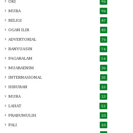
OKI
96
MUBA
96
RELIGI
87
OGAN ILIR
83
ADVERTORIAL
76
BANYUASIN
74
PAGARALAM
54
MUARAENIM
36
INTERNASIONAL
35
HIBURAN
25
MURA
23
LAHAT
22
PRABUMULIH
20
PALI
20