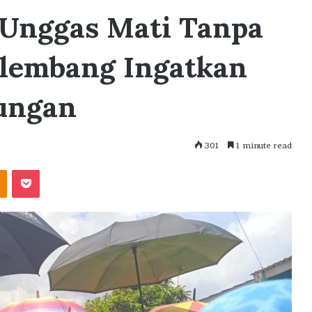
Unggas Mati Tanpa
lembang Ingatkan
ungan
301
1 minute read
akte
Odnoklassniki
Pocket