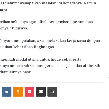
juga telahnmenyampaikan masalah itu kepadanya. Namun
anya
 carikan solusinya agar pihak pengembang perumahan
rnya,” tuturnya.
 Wahyuni mengatakan, akan melakukan kerja sama dengan
akukan kebersihan lingkungan.
h menjadi modal utama untuk hidup sehat serta
seraya menambahkan mengenai akses jalan dan air bersih
kait lainnya nanti.
st
Reddit
VKontakte
Odnoklassniki
Pocket
Share via Email
Print