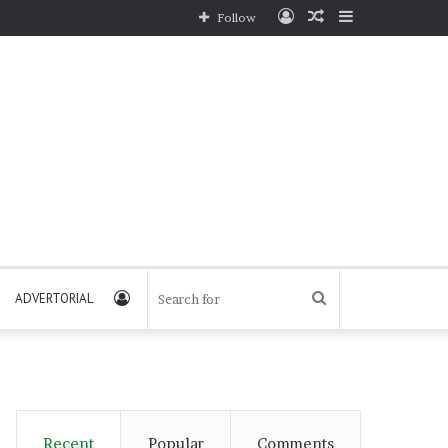
Log
Random
Sidebar
Follow
In
Article
Log
Search
ADVERTORIAL
In
for
Recent
Popular
Comments