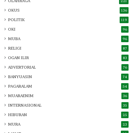
OLAHRAGA
221
OKUS
136
POLITIK
119
OKI
96
MUBA
96
RELIGI
87
OGAN ILIR
83
ADVERTORIAL
76
BANYUASIN
74
PAGARALAM
54
MUARAENIM
36
INTERNASIONAL
35
HIBURAN
25
MURA
23