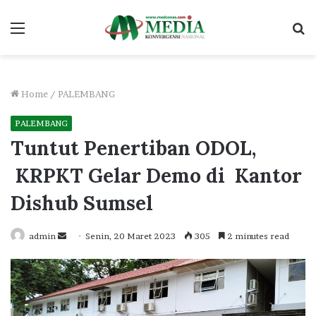
Menu
S
fo
Home
/
PALEMBANG
PALEMBANG
Tuntut Penertiban ODOL,
KRPKT Gelar Demo di Kantor
Dishub Sumsel
Send
admin
Senin, 20 Maret 2023
305
2 minutes read
an
email