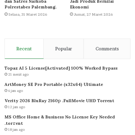
dan Satres Narkoba
Jadi Produk Bernilai
Polrestabes Palembang.
Ekonomi
Selasa, 31 Maret 2026
Jumat, 27 Maret 2026
Recent
Popular
Comments
Topaz AI 5 License[Activated] 100% Worked Bypass
21 menit ago
ArtMoney SE Pro Portable (x32x64) Ultimate
6 jam ago
Verity 2026 BluRay 2160𝚙 .FullMov𝗂e UHD Torrent
12 jam ago
MS Office Home & Business No License Key Needed
.tоr𝚛еnt
18 jam ago