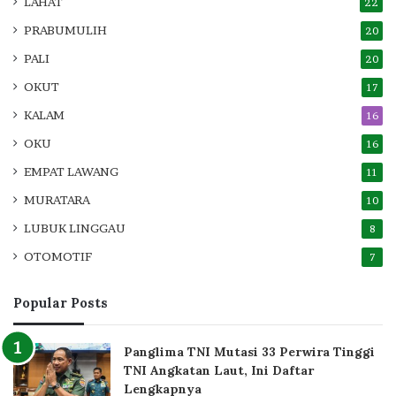
LAHAT
22
PRABUMULIH
20
PALI
20
OKUT
17
KALAM
16
OKU
16
EMPAT LAWANG
11
MURATARA
10
LUBUK LINGGAU
8
OTOMOTIF
7
Popular Posts
Panglima TNI Mutasi 33 Perwira Tinggi
TNI Angkatan Laut, Ini Daftar
Lengkapnya