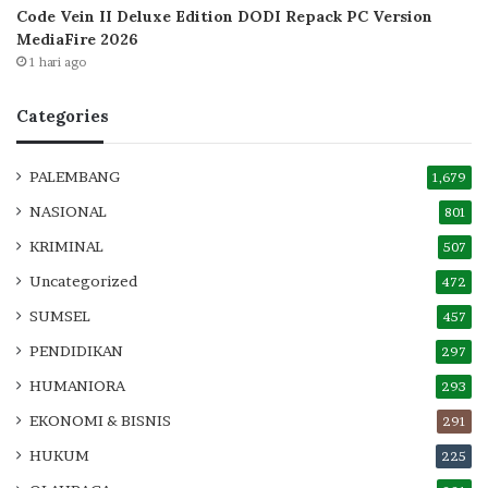
Code Vein II Deluxe Edition DODI Repack PC Version
MediaFire 2026
1 hari ago
Categories
PALEMBANG
1,679
NASIONAL
801
KRIMINAL
507
Uncategorized
472
SUMSEL
457
PENDIDIKAN
297
HUMANIORA
293
EKONOMI & BISNIS
291
HUKUM
225