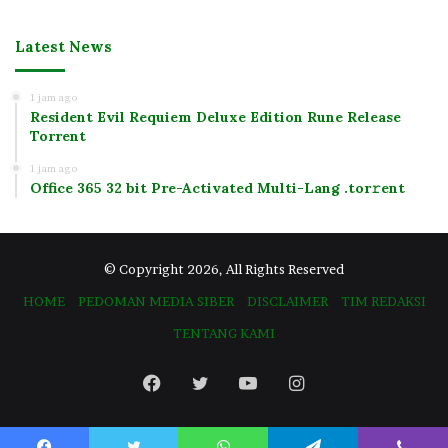
Latest News
1 jam ago
Resident Evil Requiem Deluxe Edition Rune Release
Torrent
1 jam ago
Office 365 32 bit Pre-Activated Multi-Lang .tоr𝚛еnt
© Copyright 2026, All Rights Reserved
HOME
PEDOMAN MEDIA SIBER
DISCLAIMER
TIM REDAKSI
TENTANG KAMI
Facebook
Twitter
YouTube
Instagram