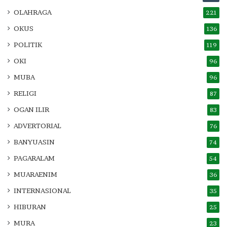
OLAHRAGA
221
OKUS
136
POLITIK
119
OKI
96
MUBA
96
RELIGI
87
OGAN ILIR
83
ADVERTORIAL
76
BANYUASIN
74
PAGARALAM
54
MUARAENIM
36
INTERNASIONAL
35
HIBURAN
25
MURA
23