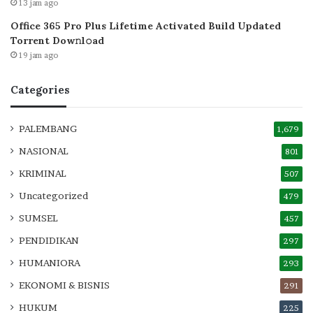
13 jam ago
Office 365 Pro Plus Lifetime Activated Build Updated
Torrent Dow𝚗l𝚘аd
19 jam ago
Categories
PALEMBANG
1,679
NASIONAL
801
KRIMINAL
507
Uncategorized
479
SUMSEL
457
PENDIDIKAN
297
HUMANIORA
293
EKONOMI & BISNIS
291
HUKUM
225