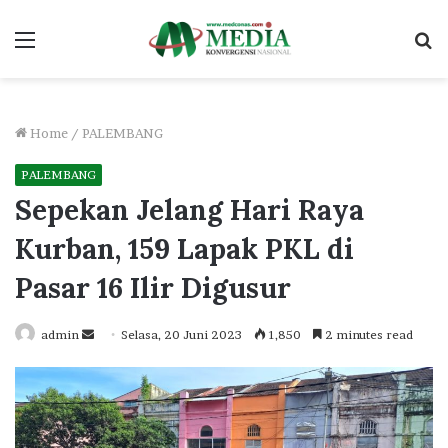
Menu
S
fo
Home
/
PALEMBANG
PALEMBANG
Sepekan Jelang Hari Raya
Kurban, 159 Lapak PKL di
Pasar 16 Ilir Digusur
Send
admin
Selasa, 20 Juni 2023
1,850
2 minutes read
an
email